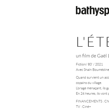
Aller au contenu principal
L'É
un film de Gaël 
Fiction/ 80’ / 2021
Avec Shaïn Boumédine,
Quand survient un acci
copains du village.
L'orage menaçant, ils g
En 24 heures, ils vont 
FINANCEMENTS : CNC,
TV : Ciné+