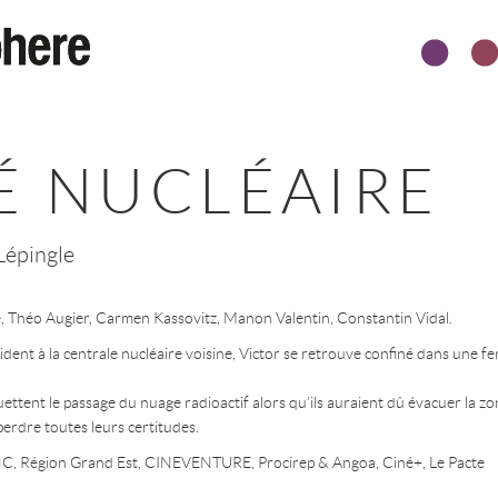
TÉ NUCLÉAIRE
Lépingle
 Théo Augier, Carmen Kassovitz, Manon Valentin, Constantin Vidal.
dent à la centrale nucléaire voisine, Victor se retrouve confiné dans une f
uettent le passage du nuage radioactif alors qu’ils auraient dû évacuer la zo
perdre toutes leurs certitudes.
 Région Grand Est, CINEVENTURE, Procirep & Angoa, Ciné+, Le Pacte