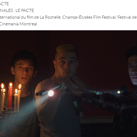
PACTE
ALES : LE PACTE
ternational du film de La Rochelle, Champs-Élysées Film Festival, Festival de 
, Cinemania Montreal.