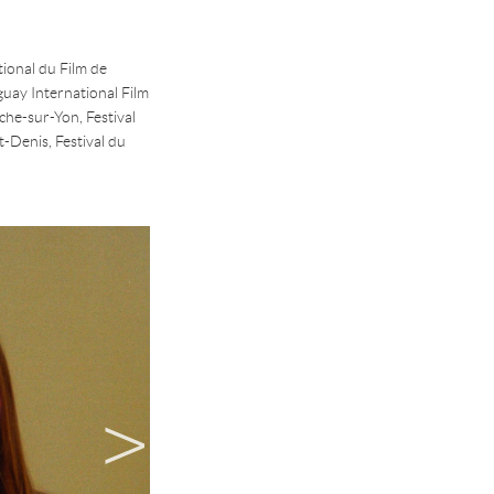
tional du Film de
guay International Film
oche-sur-Yon, Festival
t-Denis, Festival du