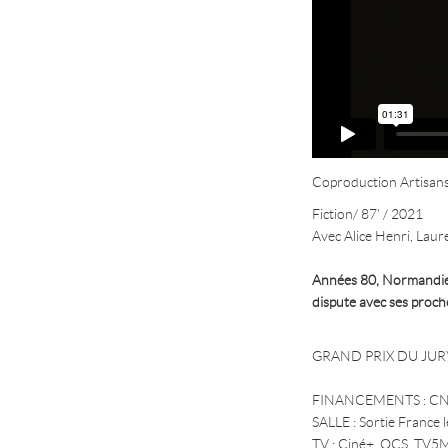
Coproduction Artisans
Fiction/ 87' / 2021
Avec Alice Henri, Lau
Années 80, Normandie. 
dispute avec ses proche
GRAND PRIX DU JUR
FINANCEMENTS : CNC,
SALLE : Sortie France 
TV : Ciné+, OCS, T