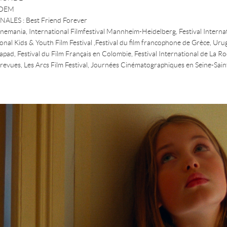
NDEM
LES : Best Friend Forever
inemania, International Filmfestival Mannheim-Heidelberg, Festival Interna
nal Kids & Youth Film Festival ,Festival du film francophone de Grèce, Uru
tapad, Festival du Film Français en Colombie, Festival International de La R
ntrevues, Les Arcs Film Festival, Journées Cinématographiques en Seine-Sain