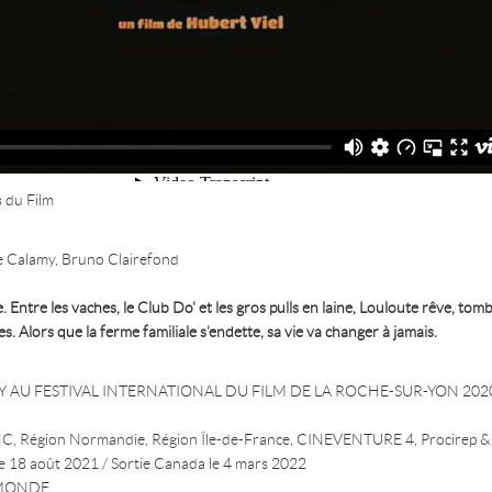
 du Film
re Calamy, Bruno Clairefond
Entre les vaches, le Club Do' et les gros pulls en laine, Louloute rêve, to
s. Alors que la ferme familiale s'endette, sa vie va changer à jamais.
Y AU FESTIVAL INTERNATIONAL DU FILM DE LA ROCHE-SUR-YON 202
 Région Normandie, Région Île-de-France, CINEVENTURE 4, Procirep &
le 18 août 2021 / Sortie Canada le 4 mars 2022
V5MONDE